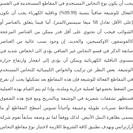
 أن يكون نوع النحاس المستخدم في المقاطع المستخدمة في القسم
الفعال للوشيعة صافياً بنسبة (99.99%) وناقلية الكهرباء يجب أن تكون
(على الأقل تعادل 58 ميغا سيمنس/المتر)، أما فيما يتعلق بالعناصر أو
وائب فيجب أن تحتوي على أقل قدر ممكن من العناصر المزعجة
فوسفور، الاوكسيجين، والحديد، إن وجود نسب عالية من العناصر
قة الذكر في قسم النحاس غير الصافي يؤدي الى انخفاض شديد في
وى الناقلية الكهربائية ويمكن أن يؤدي إلى انفجار وارتفاع حرارة
شيعة. بغض النظر عن تركيب والخواص الكيميائية للنحاس المستخدم
المقاطع الفعالة للوشيعة فإن هذه المقاطع بعد تشكيلها يجب أن تفرغ
الضغط بخضوعها لعملية حرارية وملدنة، وإذا لم يتم القيام بهذه العملية
ظهر تشققات شعيرية في الوشيعة وبالتدريج ومع فتح هذه الشقوق
احظ تسربات طويلة وعميقة وأحياناً تسوس أسطح المقاطع أو ما
ى بظاهرة النمل الأبيض. لذلك ووفقاً لما تم وصفه سابقاً تقوم شركة
زترانس وبهدف تطبيق كافة الشروط اللازمة لاختيار نوع مقاطع النحاس