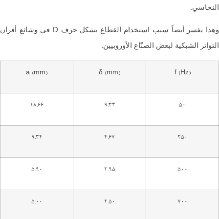
حاسي.
وهذا يفسر أيضاً سبب استخدام القطاع بشكل حرف D في وشائع أفران
واتر الشبكية لبعض الصنّاع الأوروبيين.
a (mm)
δ (mm)
f (Hz)
18.66
9.33
50
9.34
4.67
250
5.90
2.95
500
5.00
2.50
700