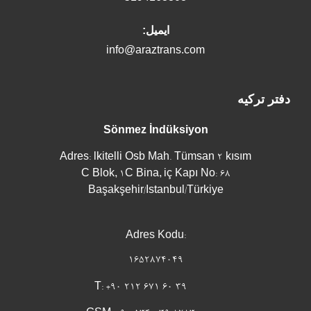
ایمیل:
info@araztrans.com
دفتر ترکیه
Sönmez İndüksiyon
Adres: lkitelli Osb Mah. Tümsan 2 kısım
C Blok, 1C Bina, iç Kapı No: 68
Başakşehir/Istanbul/Türkiye
Adres Kodu:
1652874049
T: +90 212 671 60 39