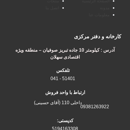
الصفحة الرئيسية
منتجات
مدونة
اتصل بنا
معلومات عنا
کارخانه و دفتر مرکزی
آدرس : کیلومتر 10 جاده تبریز صوفیان – منطقه ویژه
اقتصادی سهلان
تلفکس
51401 - 041
ارتباط با واحد فروش
داخلی 110 (آقای حسینی)
09381263922
کدپستی:
5194163308